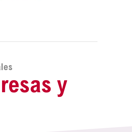
ales
resas y