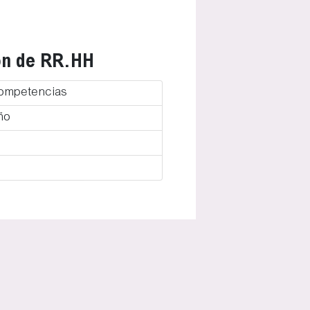
ón de RR.HH
Competencias
ño