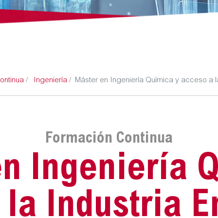
ontinua
Ingeniería
Máster en Ingeniería Química y acceso a l
Formación Continua
n Ingeniería 
 la Industria E